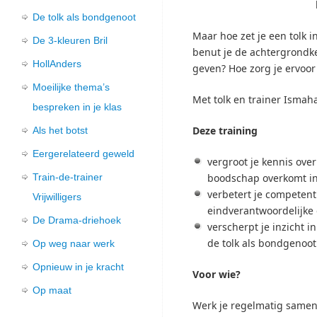
De tolk als bondgenoot
Maar hoe zet je een tolk i
De 3-kleuren Bril
benut je de achtergrondke
HollAnders
geven? Hoe zorg je ervoor 
Moeilijke thema’s
Met tolk en trainer Ismah
bespreken in je klas
Deze training
Als het botst
Eergerelateerd geweld
vergroot je kennis ove
Train-de-trainer
boodschap overkomt in 
verbetert je competenti
Vrijwilligers
eindverantwoordelijke
De Drama-driehoek
verscherpt je inzicht i
de tolk als bondgenoot
Op weg naar werk
Opnieuw in je kracht
Voor wie?
Op maat
Werk je regelmatig samen 