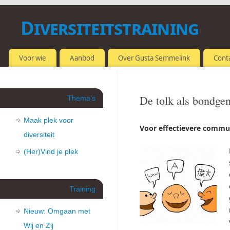
Diversiteitstraining
OMGAAN MET VERSCHILLEN
Voor wie
Aanbod
Over Gusta Semmelink
Cont
De tolk als bondge
Thema’s
Maak plek voor
Voor effectievere commu
diversiteit
(Her)Vind je plek
Training
Nieuw: Omgaan met
Wij en Zij