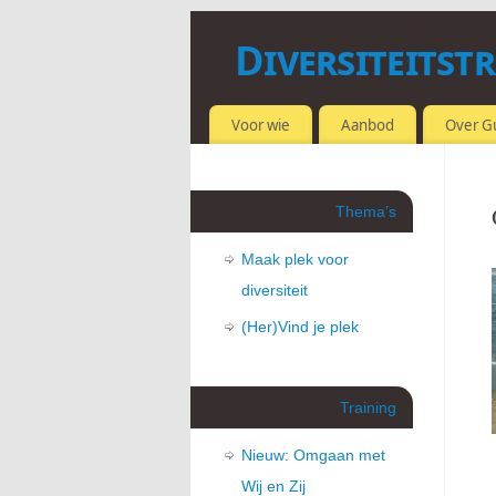
Diversiteitst
OMGAAN MET VERSCHILLEN
Voor wie
Aanbod
Over G
Thema’s
Maak plek voor
diversiteit
(Her)Vind je plek
Training
Nieuw: Omgaan met
Wij en Zij