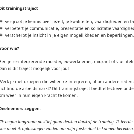
Dit trainingstraject
vergroot je kennis over jezelf, je kwaliteiten, vaardigheden en t
verbetert je communicatie, presentatie en sollicitatie vaardigh
verscherpt je inzicht in je eigen mogelijkheden en beperkingen
Voor wie?
Ben je re-integrerende moeder, ex-werknemer, migrant of vluchteli
Dan is dit traject mogelijk voor jou!
Werk je met groepen die willen re-integreren, of om andere rede
richting de arbeidsmarkt? Dit trainingstraject biedt effectieve o
om weer in hun eigen kracht te komen.
Deelnemers zeggen:
“Ik begon langzaam positief gaan denken dankzij de training. Ik leerde 
hoe moet ik oplossingen vinden om mijn juiste doel te kunnen bereiken.