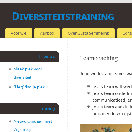
Diversiteitstraining
OMGAAN MET VERSCHILLEN
Voor wie
Aanbod
Over Gusta Semmelink
Cont
Teamcoaching
Thema’s
Maak plek voor
Teamwork vraagt soms wat
diversiteit
je als team wilt we
(Her)Vind je plek
je als team onderl
communicatiestijlen
je als team aanslui
Training
uitdagende vraagst
Nieuw: Omgaan met
Wij en Zij