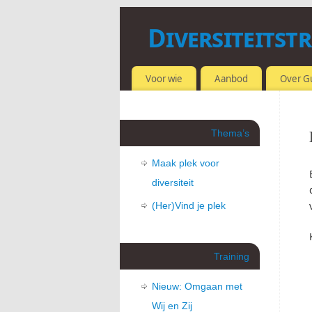
Diversiteitst
OMGAAN MET VERSCHILLEN
Voor wie
Aanbod
Over G
Thema’s
Maak plek voor
diversiteit
(Her)Vind je plek
Training
Nieuw: Omgaan met
Wij en Zij