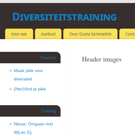
Diversiteitstraining
OMGAAN MET VERSCHILLEN
Voor wie
Aanbod
Over Gusta Semmelink
Cont
Header images
Thema’s
Maak plek voor
diversiteit
(Her)Vind je plek
Training
Nieuw: Omgaan met
Wij en Zij