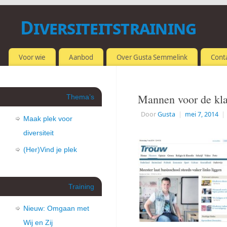
Diversiteitstraining
OMGAAN MET VERSCHILLEN
Voor wie
Aanbod
Over Gusta Semmelink
Cont
Mannen voor de kl
Thema’s
Door
Gusta
|
mei 7, 2014
|
Maak plek voor
diversiteit
(Her)Vind je plek
Training
Nieuw: Omgaan met
Wij en Zij