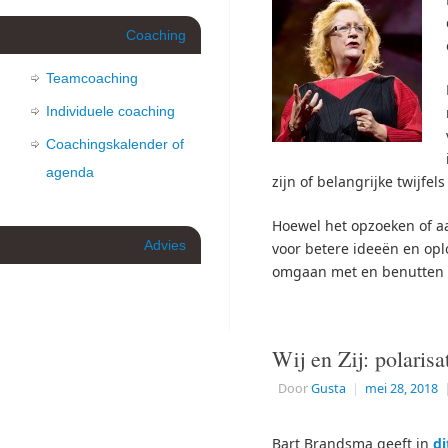
Coaching
Teamcoaching
Individuele coaching
Coachingskalender of
agenda
zijn of belangrijke twijf
Hoewel het opzoeken of a
Advies
voor betere ideeën en opl
omgaan met en benutten v
Wij en Zij: polari
Door
Gusta
|
mei 28, 2018
Bart Brandsma geeft in
di