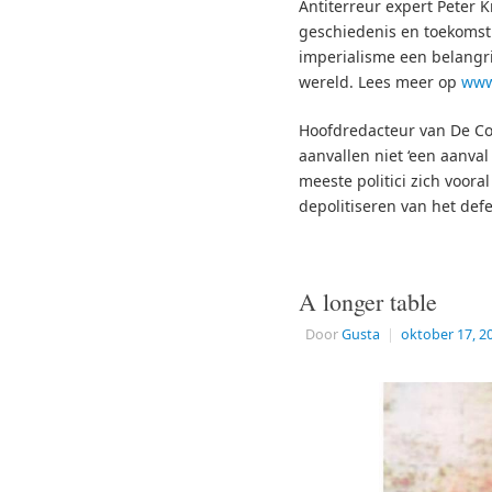
Antiterreur expert Peter 
geschiedenis en toekomst 
imperialisme een belangri
wereld. Lees meer op
www
Hoofdredacteur van De Cor
aanvallen niet ‘een aanval
meeste politici zich voora
depolitiseren van het de
A longer table
Door
Gusta
|
oktober 17, 2