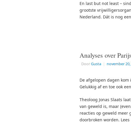
En last but not least – si
grootste vrijwilligersorg
Nederland. Dát is nog ee
Analyses over Parij
Door
Gusta
|
november 20,
De afgelopen dagen kom i
Gelukkig af en toe ook een
Theoloog Jonas Slaats laat
van geweld is, maar (evenz
reacties op geweld meer g
doorbroken worden. Lees