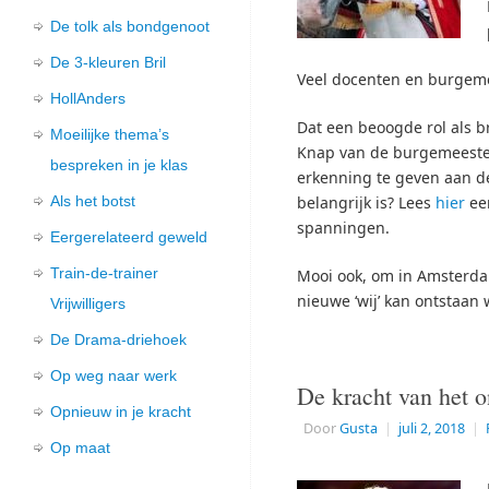
De tolk als bondgenoot
De 3-kleuren Bril
Veel docenten en burgemee
HollAnders
Dat een beoogde rol als br
Moeilijke thema’s
Knap van de burgemeester
bespreken in je klas
erkenning te geven aan de
Als het botst
belangrijk is? Lees
hier
een
spanningen.
Eergerelateerd geweld
Train-de-trainer
Mooi ook, om in Amsterdam
nieuwe ‘wij’ kan ontstaan 
Vrijwilligers
De Drama-driehoek
Op weg naar werk
De kracht van het o
Opnieuw in je kracht
Door
Gusta
|
juli 2, 2018
|
Op maat