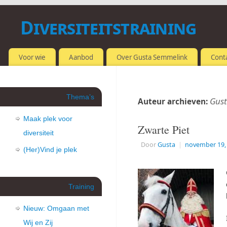
Diversiteitstraining
OMGAAN MET VERSCHILLEN
Voor wie
Aanbod
Over Gusta Semmelink
Cont
Thema’s
Gus
Auteur archieven:
Maak plek voor
Zwarte Piet
diversiteit
Door
Gusta
|
november 19,
(Her)Vind je plek
Training
Nieuw: Omgaan met
Wij en Zij