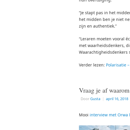
“Je stapt pas in het midd
het midden ben je niet ne
zijn en authentiek.”
“Leraren moeten vooral éc
met waarheidsdenkers, die 
Waarachtigheidsdenkers st
Verder lezen:
Polarisatie 
Vraag je af waarom
Door
Gusta
|
april 16, 2018
Mooi
interview met Orwa 