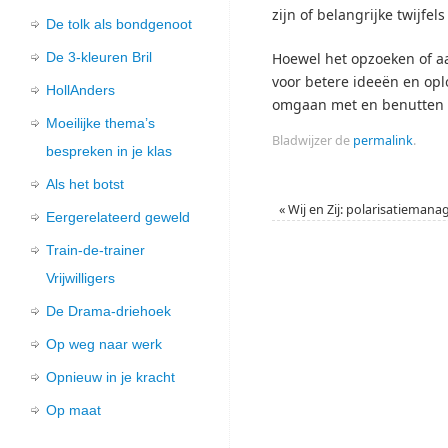
zijn of belangrijke twijf
De tolk als bondgenoot
De 3-kleuren Bril
Hoewel het opzoeken of a
voor betere ideeën en opl
HollAnders
omgaan met en benutten v
Moeilijke thema’s
Bladwijzer de
permalink
.
bespreken in je klas
Als het botst
«
Wij en Zij: polarisatieman
Eergerelateerd geweld
Train-de-trainer
Vrijwilligers
De Drama-driehoek
Op weg naar werk
Opnieuw in je kracht
Op maat