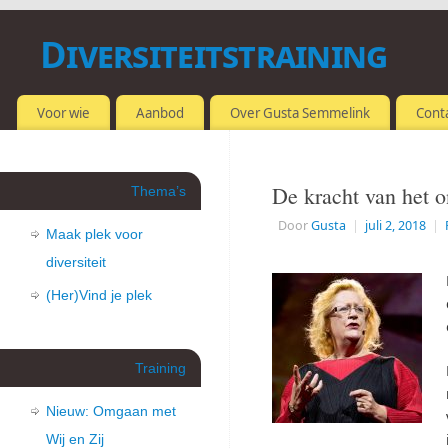
Diversiteitstraining
OMGAAN MET VERSCHILLEN
Voor wie
Aanbod
Over Gusta Semmelink
Cont
De kracht van het o
Thema’s
Door
Gusta
|
juli 2, 2018
|
Maak plek voor
diversiteit
(Her)Vind je plek
Training
Nieuw: Omgaan met
Wij en Zij