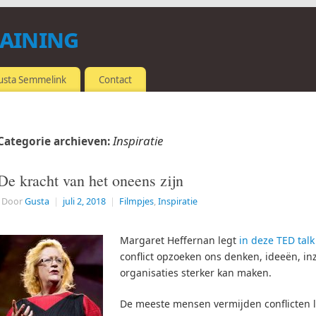
raining
usta Semmelink
Contact
Inspiratie
Categorie archieven:
De kracht van het oneens zijn
Door
Gusta
|
juli 2, 2018
|
Filmpjes
,
Inspiratie
Margaret Heffernan legt
in deze TED talk
conflict opzoeken ons denken, ideeën, in
organisaties sterker kan maken.
De meeste mensen vermijden conflicten li