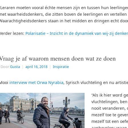
“Leraren moeten vooral échte mensen zijn en tussen hun leerlingen
met waarheidsdenkers, die zitten boven de leerlingen en vertellen w
Waarachtigheidsdenkers staan in het midden en dringen echt door 
Verder lezen:
Polarisatie – Inzicht in de dynamiek van wij-zij denk
Vraag je af waarom mensen doen wat ze doen
Door
Gusta
|
april 16, 2018
|
Inspiratie
Mooi
interview met Orwa Nyrabia
, Syrisch vluchteling en nu artist
“Als ik hier word 
vluchtelingen, ben
nooit veranderen, 
mezelf toe te geve
mezelf tot een oefe
aanbevelen: vraag