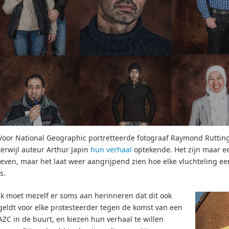
Voor National Geographic portretteerde fotograaf Raymond Rutting
terwijl auteur Arthur Japin
hun verhaal
optekende. Het zijn maar e
leven, maar het laat weer aangrijpend zien hoe elke vluchteling e
is.
Ik moet mezelf er soms aan herinneren dat dit ook
geldt voor elke protesteerder tegen de komst van een
AZC in de buurt, en kiezen hun verhaal te willen