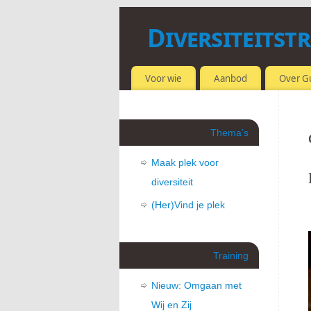
Diversiteitst
OMGAAN MET VERSCHILLEN
Voor wie
Aanbod
Over G
Thema’s
Maak plek voor
diversiteit
(Her)Vind je plek
Training
Nieuw: Omgaan met
Wij en Zij