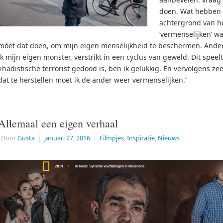
doen. Wat hebben 
achtergrond van h
‘vermenselijken’ wat
móet dat doen, om mijn eigen menselijkheid te beschermen. Anders 
ik mijn eigen monster, verstrikt in een cyclus van geweld. Dit speelt
jihadistische terrorist gedood is, ben ik gelukkig. En vervolgens z
dat te herstellen moet ik de ander weer vermenselijken.”
Allemaal een eigen verhaal
Door
Gusta
|
januari 27, 2016
|
Filmpjes
,
Inspiratie
,
Nieuws