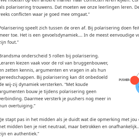
als polarisering trouwens. Dat moeten we onze leerlingen leren. De 
reeks conflicten waar je goed mee omgaat.”
Polarisering speelt zich tussen de oren af. Bij polarisering doen f
meer toe. Het is een gevoelsdynamiek…. In de meest eenvoudige vorm
zijn fout.”
Brandsma onderscheid 5 rollen bij polarisering.
Leraren kiezen vaak voor de rol van bruggenbouwer,
en zetten kennis, argumenten en vragen in als hun
gereedschappen. Bij polarisering kan dit onbedoeld
de wij-zij dynamiek versterken. “Met koude
argumenten bouw je tijdens polarisering geen
verbinding. Daarmee versterk je pushers nog meer in
hun overtuiging.”
“Je stapt pas in het midden als je duidt wat die opmerking met jou
het midden ben je niet neutraal, maar betrokken en onafhankelijk
zijn en authentiek.”