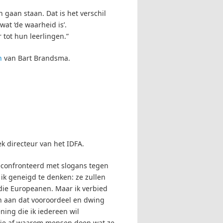
 gaan staan. Dat is het verschil
at ‘de waarheid is’.
tot hun leerlingen.”
en
van Bart Brandsma.
iek directeur van het IDFA.
geconfronteerd met slogans tegen
 ik geneigd te denken: ze zullen
die Europeanen. Maar ik verbied
n aan dat vooroordeel en dwing
ning die ik iedereen wil
 je af waarom mensen doen wat ze