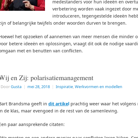
medestanders voor hun ideeën en overtu
verbetering worden vaak ingezet door m
introduceren, tegengestelde ideeën hebb
zijn of belangrijke twijfels onder woorden durven te brengen.
Hoewel het opzoeken of aannemen van meer mensen die minder op 
voor betere ideeën en oplossingen, vraagt dit ook de nodige vaard
omgaan met en benutten van conflicten.
Wij en Zij: polarisatiemanagement
Door
Gusta
|
mei 28, 2018
|
Inspiratie
,
Werkvormen en modellen
Bart Brandsma geeft in
dit artike
l
prachtig weer waar het volgens m
in de klas, maar evengoed in de rest van de samenleving.
Een paar aansprekende citaten:
“We moeten op een andere manier naar conflicten leren kijken. Con