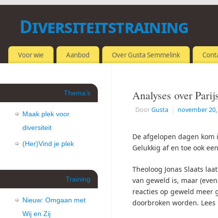
Diversiteitstraining
OMGAAN MET VERSCHILLEN
Voor wie
Aanbod
Over Gusta Semmelink
Cont
Analyses over Parij
Thema’s
Door
Gusta
|
november 20,
Maak plek voor
diversiteit
De afgelopen dagen kom i
(Her)Vind je plek
Gelukkig af en toe ook een
Theoloog Jonas Slaats laat
Training
van geweld is, maar (evenz
reacties op geweld meer g
Nieuw: Omgaan met
doorbroken worden. Lees
Wij en Zij