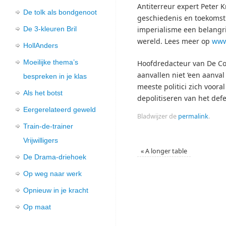
Antiterreur expert Peter 
De tolk als bondgenoot
geschiedenis en toekomst 
De 3-kleuren Bril
imperialisme een belangri
wereld. Lees meer op
www
HollAnders
Moeilijke thema’s
Hoofdredacteur van De Cor
aanvallen niet ‘een aanval
bespreken in je klas
meeste politici zich voora
Als het botst
depolitiseren van het de
Eergerelateerd geweld
Bladwijzer de
permalink
.
Train-de-trainer
Vrijwilligers
«
A longer table
De Drama-driehoek
Op weg naar werk
Opnieuw in je kracht
Op maat