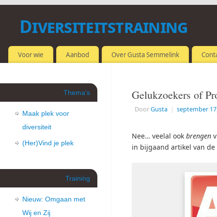
Diversiteitstraining
OMGAAN MET VERSCHILLEN
Voor wie
Aanbod
Over Gusta Semmelink
Cont
Gelukzoekers of Pro
Thema’s
Door
Gusta
|
september 17
Maak plek voor
diversiteit
Nee… veelal ook
brengen
v
(Her)Vind je plek
in bijgaand artikel van d
Training
Nieuw: Omgaan met
Wij en Zij