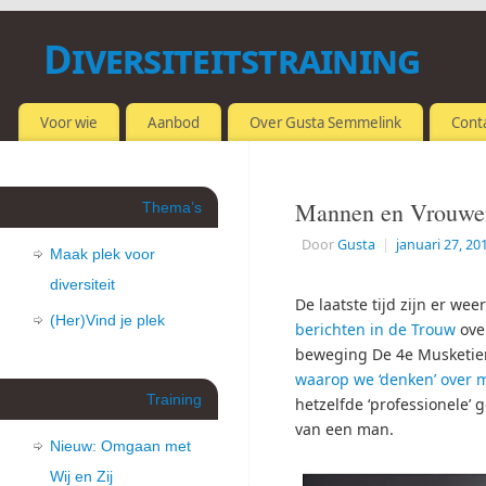
Diversiteitstraining
OMGAAN MET VERSCHILLEN
Voor wie
Aanbod
Over Gusta Semmelink
Cont
Mannen en Vrouwe
Thema’s
Door
Gusta
|
januari 27, 20
Maak plek voor
diversiteit
De laatste tijd zijn er we
(Her)Vind je plek
berichten in de Trouw
ove
beweging De 4e Musketier.
waarop we ‘denken’ over
Training
hetzelfde ‘professionele’
van een man.
Nieuw: Omgaan met
Wij en Zij