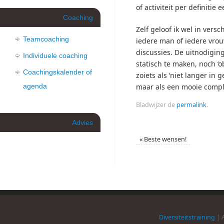
of activiteit per definiti
Coaching
Zelf geloof ik wel in versc
Teamcoaching
iedere man of iedere vrouw
discussies. De uitnodiging
Individuele coaching
statisch te maken, noch ‘
Coachingskalender of
zoiets als ‘niet langer in 
agenda
maar als een mooie comple
Bladwijzer de
permalink
.
Advies
«
Beste wensen!
Diversiteitstraining
| 