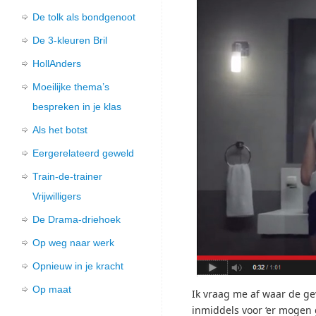
De tolk als bondgenoot
De 3-kleuren Bril
HollAnders
Moeilijke thema’s
bespreken in je klas
Als het botst
Eergerelateerd geweld
Train-de-trainer
Vrijwilligers
De Drama-driehoek
Op weg naar werk
Opnieuw in je kracht
Op maat
Ik vraag me af waar de ge
inmiddels voor ‘er mogen g